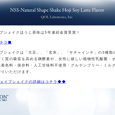
イプシェイクほうじ茶味は5年連続金賞受賞！
コチラ■
イプシェイクは「大豆」、「玄米」、「サチャインチ」の3種類
ぱく質の吸収を高める麹酵素や、女性に嬉しい植物性乳酸菌・
成着色料・保存料・人工甘味料不使用・グルテンフリー・ミル
がりいただけます。
シェイプシェイクの詳細はコチラ◆◆