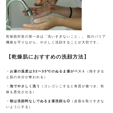
乾燥肌対策の第一歩は「洗いすぎないこと」。 肌のバリア
機能を守りながら、やさしく洗顔することが大切です。
【
乾燥肌におすすめの洗顔方法
】
・お湯の温度は32〜35℃のぬるま湯がベスト
（熱すぎる
と肌の水分が奪われる）
・泡でやさしく洗う
（ゴシゴシこすると角質が傷つき、乾
燥を悪化させる）
・朝は洗顔料なしでぬるま湯洗顔も◎
（皮脂を取りすぎな
いようにする）