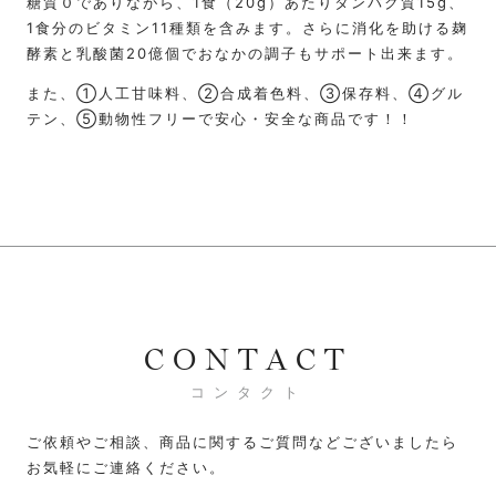
糖質０でありながら、1食（20g）あたりタンパク質15g、
1食分のビタミン11種類を含みます。さらに消化を助ける麹
酵素と乳酸菌20億個でおなかの調子もサポート出来ます。
また、①人工甘味料、②合成着色料、③保存料、④グル
テン、⑤動物性フリーで安心・安全な商品です！！
CONTACT
コンタクト
ご依頼やご相談、商品に関するご質問などございましたら
お気軽にご連絡ください。