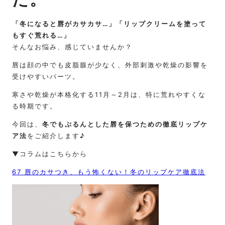
「冬になると唇がカサカサ…」「リップクリームを塗って
もすぐ荒れる…」
そんなお悩み、感じていませんか？
唇は顔の中でも皮脂腺が少なく、外部刺激や乾燥の影響を
受けやすいパーツ。
寒さや乾燥が本格化する11月～2月は、特に荒れやすくな
る時期です。
今回は、
冬でもぷるんとした唇を保つための徹底リップケ
ア法
をご紹介します♪
▼コラムはこちらから
67 唇のカサつき、もう怖くない！冬のリップケア徹底法